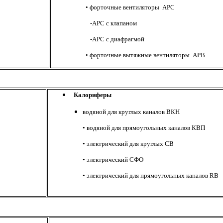
• форточные вентиляторы APC
-
APC с клапаном
-
APC с
диафрагмой
•
форточные вытяжные вентиляторы APB
Калориферы
водяной для круглых каналов ВКН
•
водяной для прямоугольных каналов КВП
• электрический для круглых СВ
•
электрический СФО
•
электрический
для прямоугольных каналов RB