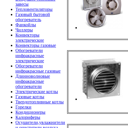
завесы
Тепловентиляторы
Газовый бытовой
обогреватель
Фанкойлы
Чиллеры
Конвекторы
электрические
Конвекторы газовые
Обогреватели
инфракрасные
электрические
Обогреватели
инфракрасные газовые
Длинноволновые
инфракрасные
обогреватели
Электрические котлы
Газовые котлы
Твердотопливные котлы
Горелки
Кондиционеры
Калориферы
Осушители,увлажнители
и очистители воздуха